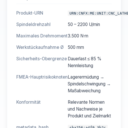
Produkt-URN
URN:CNFX:ME:UNIT:CNC_LATH
Spindeldrehzahl
50 – 2200 U/min
Maximales Drehmoment
3.500 N·m
Werkstückaufnahme Ø
500 mm
Sicherheits-Obergrenze
Dauerlast ≤ 85 %
Nennleistung
FMEA-Haupt­risikoknoten
Lagerermüdung →
Spindelschwingung →
Maßabweichung
Konformität
Relevante Normen
und Nachweise je
Produkt und Zielmarkt
metadata_hash
sha256:a4f9…3b2c