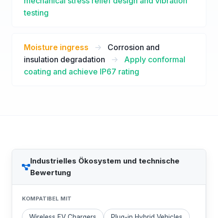
mechanical stress relief design and vibration
testing
Moisture ingress
->
Corrosion and
insulation degradation
->
Apply conformal
coating and achieve IP67 rating
Industrielles Ökosystem und technische
Bewertung
KOMPATIBEL MIT
Wireless EV Chargers
Plug-in Hybrid Vehicles