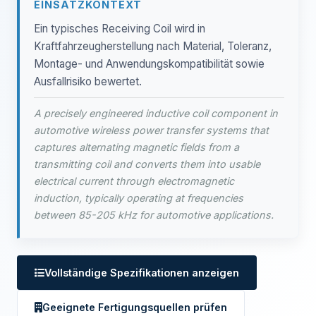
EINSATZKONTEXT
Ein typisches Receiving Coil wird in
Kraftfahrzeugherstellung nach Material, Toleranz,
Montage- und Anwendungskompatibilität sowie
Ausfallrisiko bewertet.
A precisely engineered inductive coil component in
automotive wireless power transfer systems that
captures alternating magnetic fields from a
transmitting coil and converts them into usable
electrical current through electromagnetic
induction, typically operating at frequencies
between 85-205 kHz for automotive applications.
Vollständige Spezifikationen anzeigen
Geeignete Fertigungsquellen prüfen