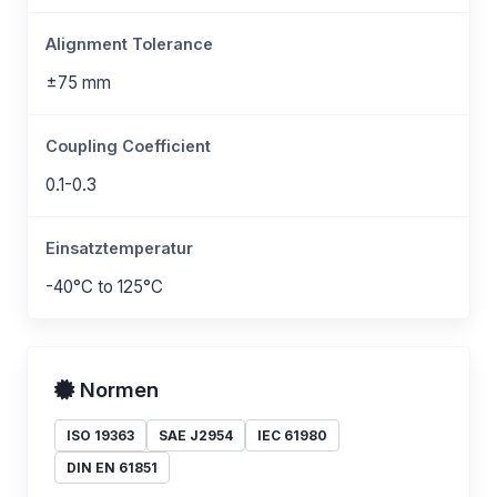
Alignment Tolerance
±75 mm
Coupling Coefficient
0.1-0.3
Einsatztemperatur
-40°C to 125°C
Normen
ISO 19363
SAE J2954
IEC 61980
DIN EN 61851