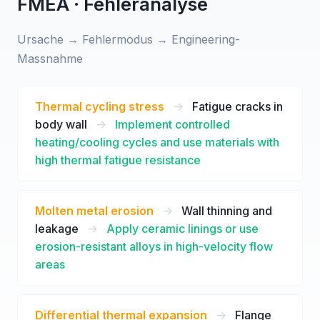
FMEA · Fehleranalyse
Ursache → Fehlermodus → Engineering-
Massnahme
Thermal cycling stress
->
Fatigue cracks in
body wall
->
Implement controlled
heating/cooling cycles and use materials with
high thermal fatigue resistance
Molten metal erosion
->
Wall thinning and
leakage
->
Apply ceramic linings or use
erosion-resistant alloys in high-velocity flow
areas
Differential thermal expansion
->
Flange