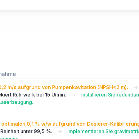
ßnahme
r 0,2 m/s aufgrund von Pumpenkavitation (NPSH<2 m).
→
kiert Rührwerk bei 15 U/min.
→
Installieren Sie redund
 Laserbeugung.
ptimalen 0,1 % w/w aufgrund von Dosierer-Kalibrierungs
 Reinheit unter 99,5 %.
→
Implementieren Sie gravimetri
kennung.