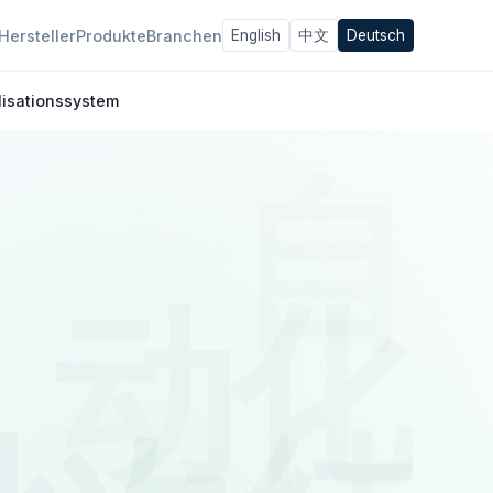
Hersteller
Produkte
Branchen
English
中文
Deutsch
lisationssystem