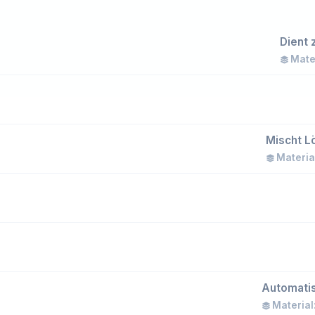
Dient 
Mater
Mischt L
Material
Automatis
Material