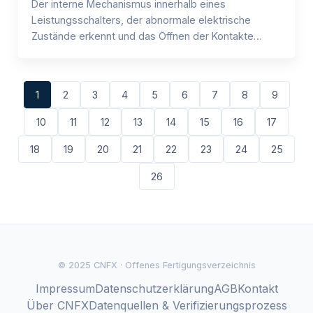
Der interne Mechanismus innerhalb eines
Leistungsschalters, der abnormale elektrische
Zustände erkennt und das Öffnen der Kontakte
auslöst, um den Stromfluss zu unterbrechen.
1
2
3
4
5
6
7
8
9
10
11
12
13
14
15
16
17
18
19
20
21
22
23
24
25
26
© 2025 CNFX · Offenes Fertigungsverzeichnis
Impressum
Datenschutzerklärung
AGB
Kontakt
Über CNFX
Datenquellen & Verifizierungsprozess