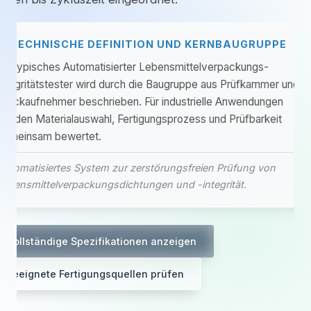
TECHNISCHE DEFINITION UND KERNBAUGRUPPE
Ein typisches Automatisierter Lebensmittelverpackungs-
Integritätstester wird durch die Baugruppe aus Prüfkammer und
Druckaufnehmer beschrieben. Für industrielle Anwendungen
werden Materialauswahl, Fertigungsprozess und Prüfbarkeit
gemeinsam bewertet.
Automatisiertes System zur zerstörungsfreien Prüfung von
Lebensmittelverpackungsdichtungen und -integrität.
Vollständige Spezifikationen anzeigen
Geeignete Fertigungsquellen prüfen