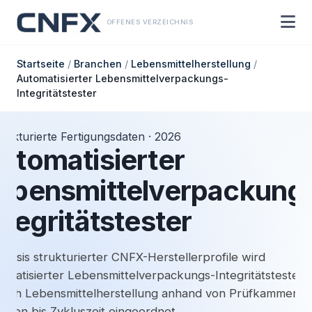
OFFENES VERZEICHNIS
Startseite
/
Branchen
/
Lebensmittelherstellung
/
Automatisierter Lebensmittelverpackungs-
Integritätstester
trukturierte Fertigungsdaten · 2026
utomatisierter
ebensmittelverpackung
ntegritätstester
 Basis strukturierter CNFX-Herstellerprofile wird
omatisierter Lebensmittelverpackungs-Integritätstester 
eich Lebensmittelherstellung anhand von Prüfkammer
umen bis Zykluszeit eingeordnet.