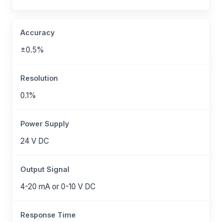
Accuracy
±0.5%
Resolution
0.1%
Power Supply
24 V DC
Output Signal
4-20 mA or 0-10 V DC
Response Time