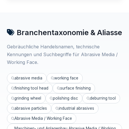
Branchentaxonomie & Aliasse
Gebräuchliche Handelsnamen, technische
Kennungen und Suchbegriffe für Abrasive Media /
Working Face.
abrasive media
working face
finishing tool head
surface finishing
grinding wheel
polishing disc
deburring tool
abrasive particles
industrial abrasives
Abrasive Media / Working Face
Maschinen- und Anlagenbau Abrasive Media / Working