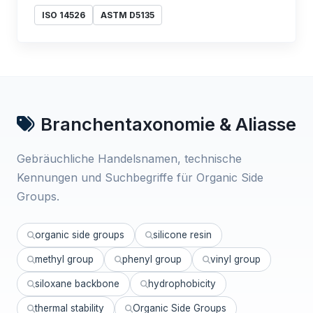
ISO 14526
ASTM D5135
Branchentaxonomie & Aliasse
Gebräuchliche Handelsnamen, technische
Kennungen und Suchbegriffe für Organic Side
Groups.
organic side groups
silicone resin
methyl group
phenyl group
vinyl group
siloxane backbone
hydrophobicity
thermal stability
Organic Side Groups