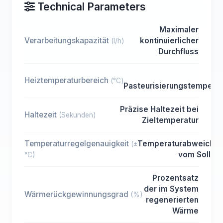
Technical Parameters
Maximaler
Verarbeitungskapazität
kontinuierlicher
(l/h)
Durchfluss
Ein
Heiztemperaturbereich
(°C)
Pasteurisierungstemperat
Präzise Haltezeit bei
Haltezeit
(Sekunden)
Zieltemperatur
Temperaturregelgenauigkeit
Temperaturabweichu
(±
vom Sollwe
°C)
Prozentsatz
der im System
Wärmerückgewinnungsgrad
(%)
regenerierten
Wärme