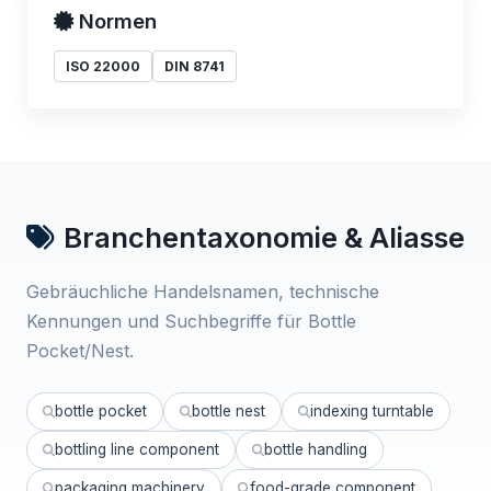
Normen
ISO 22000
DIN 8741
Branchentaxonomie & Aliasse
Gebräuchliche Handelsnamen, technische
Kennungen und Suchbegriffe für Bottle
Pocket/Nest.
bottle pocket
bottle nest
indexing turntable
bottling line component
bottle handling
packaging machinery
food-grade component