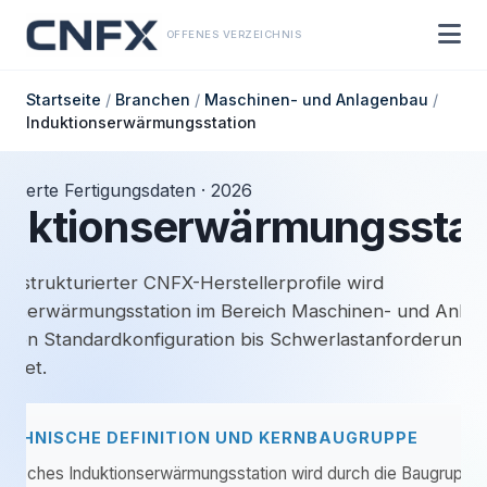
OFFENES VERZEICHNIS
Startseite
/
Branchen
/
Maschinen- und Anlagenbau
/
Induktionserwärmungsstation
turierte Fertigungsdaten · 2026
duktionserwärmungsstat
is strukturierter CNFX-Herstellerprofile wird
ionserwärmungsstation im Bereich Maschinen- und Anla
 von Standardkonfiguration bis Schwerlastanforderung
rdnet.
ECHNISCHE DEFINITION UND KERNBAUGRUPPE
typisches Induktionserwärmungsstation wird durch die Baugruppe