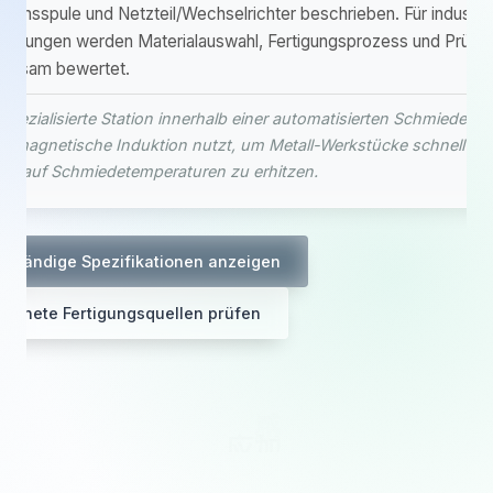
ktionsspule und Netzteil/Wechselrichter beschrieben. Für industrie
ndungen werden Materialauswahl, Fertigungsprozess und Prüfba
insam bewertet.
spezialisierte Station innerhalb einer automatisierten Schmiedelinie
tromagnetische Induktion nutzt, um Metall-Werkstücke schnell un
ise auf Schmiedetemperaturen zu erhitzen.
llständige Spezifikationen anzeigen
eignete Fertigungsquellen prüfen